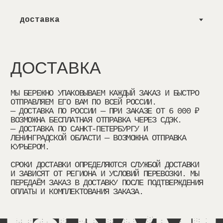
ДОСТАВКА
МЫ БЕРЕЖНО УПАКОВЫВАЕМ КАЖДЫЙ ЗАКАЗ И БЫСТРО
ОТПРАВЛЯЕМ ЕГО ВАМ ПО ВСЕЙ РОССИИ.
— ДОСТАВКА ПО РОССИИ — ПРИ ЗАКАЗЕ ОТ 6 000 ₽
ВОЗМОЖНА БЕСПЛАТНАЯ ОТПРАВКА ЧЕРЕЗ СДЭК.
— ДОСТАВКА ПО САНКТ-ПЕТЕРБУРГУ И
ЛЕНИНГРАДСКОЙ ОБЛАСТИ — ВОЗМОЖНА ОТПРАВКА
КУРЬЕРОМ.
СРОКИ ДОСТАВКИ ОПРЕДЕЛЯЮТСЯ СЛУЖБОЙ ДОСТАВКИ
И ЗАВИСЯТ ОТ РЕГИОНА И УСЛОВИЙ ПЕРЕВОЗКИ. МЫ
ПЕРЕДАЁМ ЗАКАЗ В ДОСТАВКУ ПОСЛЕ ПОДТВЕРЖДЕНИЯ
ОПЛАТЫ И КОМПЛЕКТОВАНИЯ ЗАКАЗА.
ОПЛАТА
ВОЗВРАТ
ГАРАНТИЯ
УХОД
ЗАКАЗ СЧИТАЕТСЯ ОФОРМЛЕННЫМ ПОСЛЕ ВНЕСЕНИЯ
МЫ УВЕРЕНЫ В КАЧЕСТВЕ НАШЕЙ ОДЕЖДЫ И
НА ШВЫ И ФУРНИТУРУ ДЕЙСТВУЕТ ГАРАНТИЯ 3 ГОДА
БЕРЕЖНАЯ СТИРКА ДО 30 °С, НАИЗНАНКУ; НЕ
КАТАЛОГ
КЛИЕНТАМ
100% ПРЕДОПЛАТЫ ПОКУПАТЕЛЕМ.
ТЩАТЕЛЬНО ПРОВЕРЯЕМ КАЖДЫЙ ПРЕДМЕТ ПЕРЕД
ПРИ БЕРЕЖНОЙ НОСКЕ И СОБЛЮДЕНИИ РЕКОМЕНДАЦИЙ
ИСПОЛЬЗОВАТЬ ОТБЕЛИВАТЕЛИ; НЕ СУШИТЬ В
ОПЛАТА ДОСТУПНА НА САЙТЕ СЛЕДУЮЩИМИ
ОТПРАВКОЙ. НО ЕСЛИ ВДРУГ ЧТО-ТО НЕ ПОДОШЛО,
ПО УХОДУ.
МАШИНЕ; ГЛАДИТЬ ПРИ СРЕДНЕЙ ТЕМПЕРАТУРЕ, НЕ
ФУТБОЛКИ
ДОСТАВКА И ОПЛАТА
СПОСОБАМИ: БАНКОВСКАЯ КАРТА, QR-КОД, СБП.
ВЫ МОЖЕТЕ ОФОРМИТЬ ВОЗВРАТ В ТЕЧЕНИЕ 7 ДНЕЙ.
ЕСЛИ ВЫ РЕШИТЕ РАССТАТЬСЯ С ИЗДЕЛИЕМ
ПРОВОДИТЬ УТЮГОМ ПО ПРИНТУ.
ЛОНГСЛИВЫ
ОБМЕН И ВОЗВРАТ
ЭКВАЙРИНГ: ТОЧКА БАНК.
ВАЖНО СОХРАНИТЬ ЕЕ В ТОМ ЖЕ СОСТОЯНИИ, В
TSUNA'ME, МЫ ГОТОВЫ ПРИНЯТЬ ЕГО ОБРАТНО