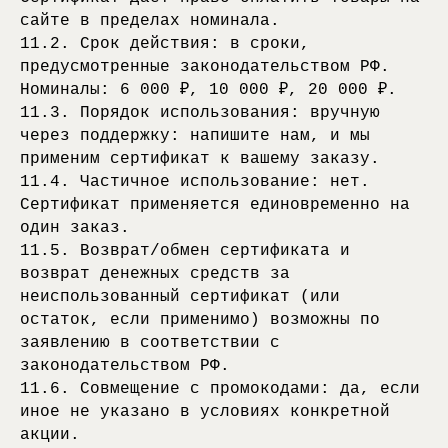
ОГРНИП 325784700433162
YOUTUBE
сайте в пределах номинала.
EMAIL ПОДДЕРЖКИ
TSUNAMESUPPORT@GMAIL.COM
11.2. Срок действия: в сроки,
*ДЕЯТЕЛЬНОСТЬ ОРГАНИЗАЦИИ МЕТА
ПРИЗНАНА ЭКСТРЕМИСТКОЙ НА
ТЕЛЕФОН ПОДДЕРЖКИ
ТЕРРИТОРИИ РФ
+7 9939640859
предусмотренные законодательством РФ.
(8:00-00:00 МСК)
TSUNA’ME
Номиналы: 6 000 ₽, 10 000 ₽, 20 000 ₽.
11.3. Порядок использования: вручную
ПОЛИТИКА
© 2025 ВСЕ ПРАВА
КОНФИДЕНЦИАЛЬНОСТИ
ЗАЩИЩЕНЫ
через поддержку: напишите нам, и мы
ДОГОВОР ОФЕРТА
применим сертификат к вашему заказу.
СОГЛАСИЕ
НА РАССЫЛКУ
11.4. Частичное использование: нет.
Сертификат применяется единовременно на
один заказ.
11.5. Возврат/обмен сертификата и
возврат денежных средств за
неиспользованный сертификат (или
остаток, если применимо) возможны по
заявлению в соответствии с
законодательством РФ.
11.6. Совмещение с промокодами: да, если
иное не указано в условиях конкретной
акции.