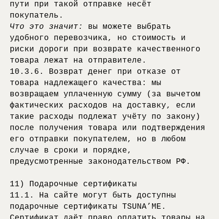
пути при такой отправке несёт
покупатель.
Что это значит:
вы можете выбрать
удобного перевозчика, но стоимость и
риски дороги при возврате качественного
товара лежат на отправителе.
10.3.6. Возврат денег при отказе от
товара надлежащего качества: мы
возвращаем уплаченную сумму (за вычетом
фактических расходов на доставку, если
такие расходы подлежат учёту по закону)
после получения товара или подтверждения
его отправки покупателем, но в любом
КАТАЛОГ
КЛИЕНТАМ
случае в сроки и порядке,
ФУТБОЛКИ
ДОСТАВКА И ОПЛАТА
ЛОНГСЛИВЫ
ОБМЕН И ВОЗВРАТ
предусмотренные законодательством РФ.
ХУДИ
ГАРАНТИЯ
АНОРАКИ
ВОПРОС-ОТВЕТ
11) Подарочные сертификаты
СОЦ. СЕТИ И МЕССЕНДЖЕРЫ
11.1. На сайте могут быть доступны
TELEGRAM
ИП КЛЁНОВ ВАЛЕРИЙ
подарочные сертификаты TSUNA’ME.
ВЛАДИСЛАВОВИЧ
INSTAGRAM*
ИНН 550527250308
Сертификат даёт право оплатить товары на
VK